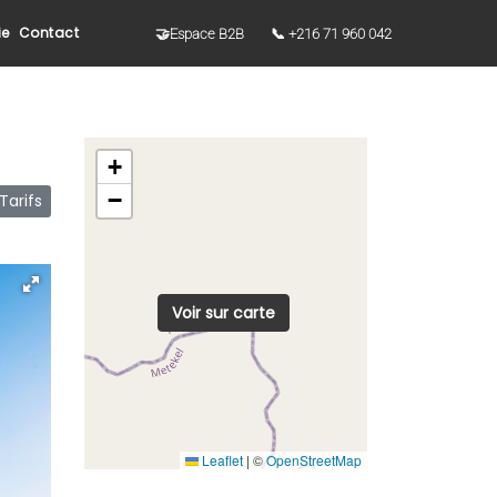
ie
Contact
🤝Espace B2B
📞 +216 71 960 042
+
−
arifs
Voir sur carte
Leaflet
|
©
OpenStreetMap