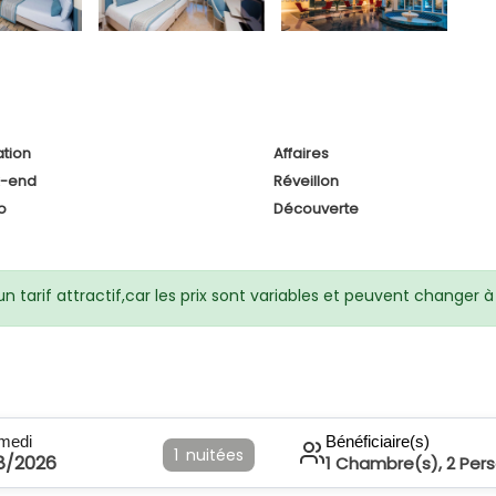
tion
Affaires
-end
Réveillon
o
Découverte
 tarif attractif,car les prix sont variables et peuvent changer
medi
Bénéficiaire(s)
1
nuitées
8/2026
1
Chambre(s),
2
Per