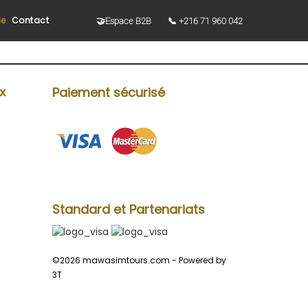
ie
Contact
🤝Espace B2B
📞 +216 71 960 042
Paiement sécurisé
ux
Standard et Partenariats
©2026 mawasimtours.com -
Powered by
3T