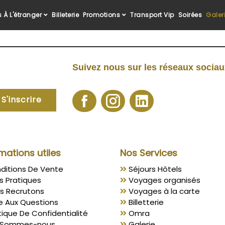
 À L'étranger
Billeterie
Promotions
Transport Vip
Soirées
Galer
Suivez nous sur les réseaux socia
S'inscrire
mations utiles
Nos Services
ditions De Vente
Séjours Hôtels
s Pratiques
Voyages organisés
s Recrutons
Voyages à la carte
e Aux Questions
Billetterie
tique De Confidentialité
Omra
 Sommes-nous
Galerie