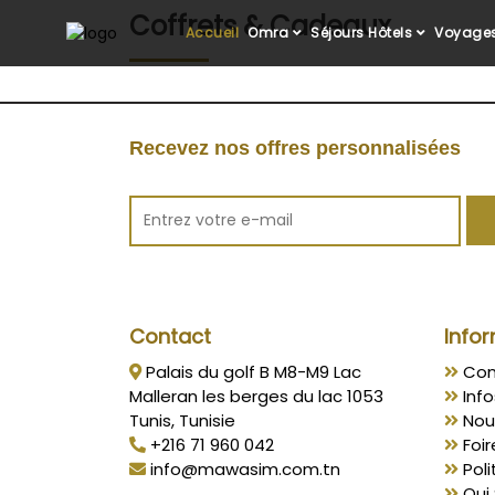
Coffrets & Cadeaux
Accueil
Omra
Séjours Hôtels
Voyages
Recevez nos offres personnalisées
Contact
Infor
Palais du golf B M8-M9 Lac
Con
Malleran les berges du lac 1053
Info
Tunis, Tunisie
Nou
+216 71 960 042
Foir
info@mawasim.com.tn
Poli
Qui