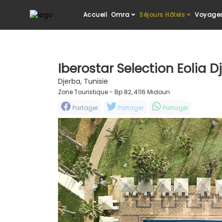
Accueil
Omra
Séjours Hôtels
Voyages
Iberostar Selection Eolia 
Djerba, Tunisie
Zone Touristique - Bp 82, 4116 Midoun
Partager
Partager
Partager