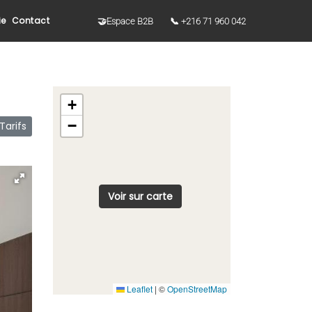
ie
Contact
🤝Espace B2B
📞 +216 71 960 042
+
−
arifs
Voir sur carte
Leaflet
|
©
OpenStreetMap