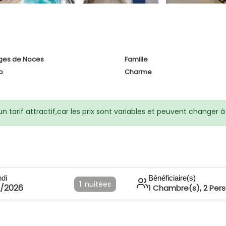
ges de Noces
Famille
o
Charme
 tarif attractif,car les prix sont variables et peuvent changer
ndi
Bénéficiaire(s)
1
nuitées
8/2026
1
Chambre(s),
2
Per