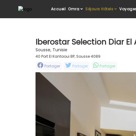
Accueil
Omra
Séjours Hôtels
Voyages
Iberostar Selection Diar E
Sousse, Tunisie
40 Port El Kantaoui BP, Sousse 4089
Partager
Partager
Partager