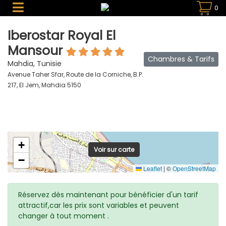
0
Iberostar Royal El
Mansour
Chambres & Tarifs
Mahdia, Tunisie
Avenue Taher Sfar, Route de la Corniche, B.P.
217, El Jem, Mahdia 5150
+
Voir sur carte
−
Leaflet
|
©
OpenStreetMap
Réservez dès maintenant pour bénéficier d'un tarif
attractif,car les prix sont variables et peuvent
changer à tout moment .