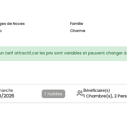
ges de Noces
Famille
o
Charme
 tarif attractif,car les prix sont variables et peuvent changer
manche
Bénéficiaire(s)
1
nuitées
8/2026
1
Chambre(s),
2
Per