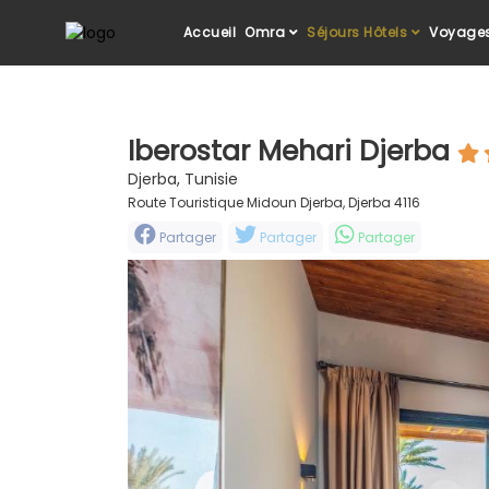
Accueil
Omra
Séjours Hôtels
Voyages
Iberostar Mehari Djerba
Djerba, Tunisie
Route Touristique Midoun Djerba, Djerba 4116
Partager
Partager
Partager