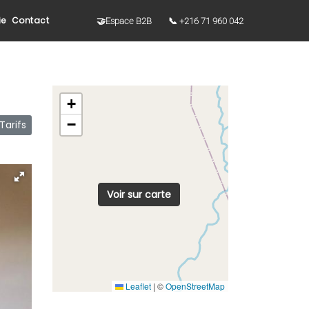
ie
Contact
🤝Espace B2B
📞 +216 71 960 042
+
−
arifs
Voir sur carte
Leaflet
|
©
OpenStreetMap