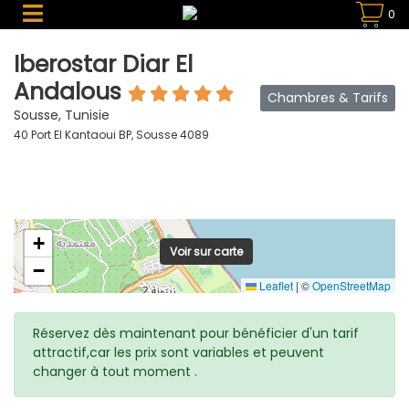
0
Iberostar Diar El
Andalous
Chambres & Tarifs
Sousse, Tunisie
40 Port El Kantaoui BP, Sousse 4089
+
Voir sur carte
−
Leaflet
|
©
OpenStreetMap
Réservez dès maintenant pour bénéficier d'un tarif
attractif,car les prix sont variables et peuvent
changer à tout moment .