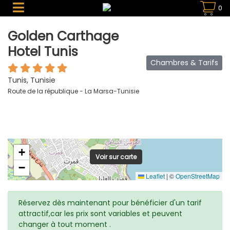
0
Golden Carthage
Hotel Tunis
Chambres & Tarifs
Tunis, Tunisie
Route de la république - La Marsa-Tunisie
+
Voir sur carte
−
Leaflet
|
©
OpenStreetMap
Réservez dès maintenant pour bénéficier d'un tarif
attractif,car les prix sont variables et peuvent
changer à tout moment .