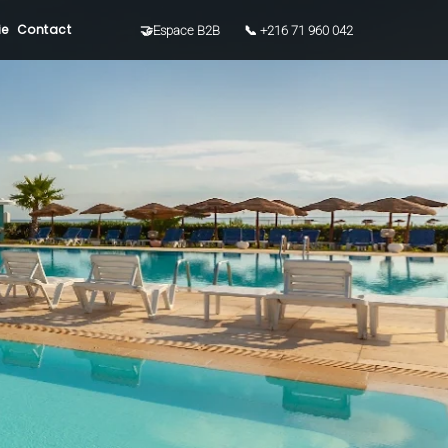
ie
Contact
🤝Espace B2B
📞 +216 71 960 042