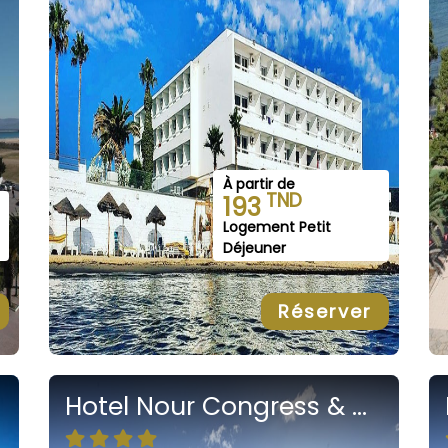
À partir de
TND
193
Logement Petit
Déjeuner
Réserver
Hotel Nour Congress & Resort